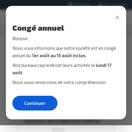
Skip
Catalogue
Se connecter
to
×
the
Togg
content
navig
Congé annuel
Home
» Mon compte
Bonjour,
Nous vous informons que notre société est en congé
Se connecter
annuel du
1er août au 15 août inclus
.
Nos bureaux reprendront leurs activités le
lundi 17
août
.
Obligatoire
Identifiant ou e-mail
*
Nous vous remercions de votre compréhension.
Obligatoire
Mot de passe
*
Continuer
Saisissez votre réponse en chiffres